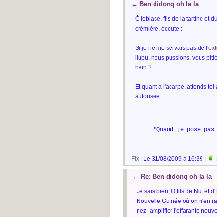
←
Ben didonq oh la la
Ô leblase, fils de la tartine et 
crémière, écoute :
Si je ne me servais pas de l'
ext
ilupu, nous pussions, vous pitié
hein ?
Et quant à l'acarpe, attends to
autorisée
"Quand je pose pas
Fix
| Le 31/08/2009 à 16:39 |
←
Re: Ben didonq oh la la
Je sais bien, O fils de Nut et 
Nouvelle Guinée où on n'en rate
nez- amplifier l'effarante nouv