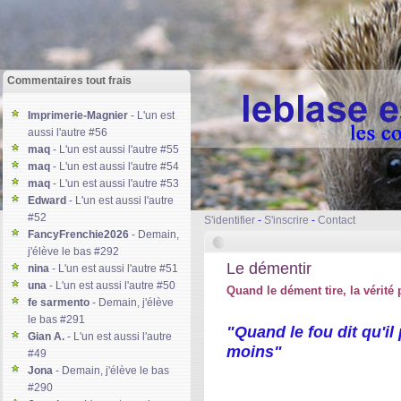
Commentaires tout frais
Imprimerie-Magnier
- L'un est
aussi l'autre #56
maq
- L'un est aussi l'autre #55
maq
- L'un est aussi l'autre #54
maq
- L'un est aussi l'autre #53
Edward
- L'un est aussi l'autre
#52
S'identifier
-
S'inscrire
-
Contact
FancyFrenchie2026
- Demain,
j'élève le bas #292
Le démentir
nina
- L'un est aussi l'autre #51
una
- L'un est aussi l'autre #50
Quand le dément tire, la vérité
fe sarmento
- Demain, j'élève
le bas #291
"Quand le fou dit qu'il 
Gian A.
- L'un est aussi l'autre
moins"
#49
Jona
- Demain, j'élève le bas
#290