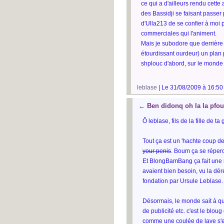
ce qui a d'ailleurs rendu cett
des Bassidji se faisant passer 
d'Ulla213 de se confier à moi p
commerciales qui l'animent.
Mais je subodore que derrière t
étourdissant ourdeur) un plan
shplouc d'abord, sur le monde 
leblase
| Le 31/08/2009 à 16:50
←
Ben didonq oh la la pfo
Ô leblase, fils de la fille de 
Tout ça est un 'hachte coup de
your penis
. Boum ça se répercu
Et BlongBamBang ça fait une 
avaient bien besoin, vu la dér
fondation par Ursule Leblase.
Désormais, le monde sait à quo
de publicité etc. c'est le blou
comme une coulée de lave s'en