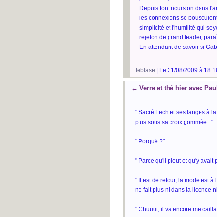
Depuis ton incursion dans l'am
les connexions se bousculent v
simplicité et l'humilité qui se
rejeton de grand leader, paraît
En attendant de savoir si Ga
leblase
| Le 31/08/2009 à 18:1
←
Verre et thé hier avec Pau
" Sacré Lech et ses langes à la
plus sous sa croix gommée..."
" Porqué ?"
" Parce qu'il pleut et qu'y avait
" Il est de retour, la mode est
ne fait plus ni dans la licence n
" Chuuut, il va encore me caillass