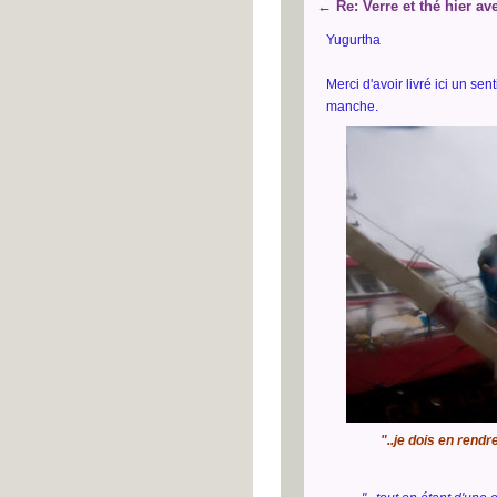
←
Re: Verre et thé hier a
Yugurtha
Merci d'avoir livré ici un se
manche.
"..je dois en rendr