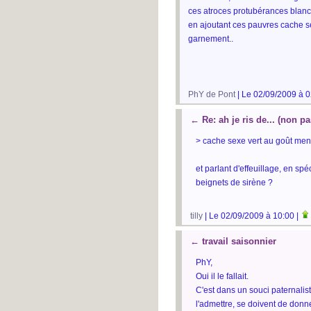
ces atroces protubérances blanch
en ajoutant ces pauvres cache se
garnement..
PhY de Pont
| Le 02/09/2009 à 0
←
Re: ah je ris de... (non p
> cache sexe vert au goût men
et parlant d'effeuillage, en sp
beignets de sirène ?
tilly
| Le 02/09/2009 à 10:00 |
←
travail saisonnier
PhY,
Oui il le fallait.
C'est dans un souci paternalis
l'admettre, se doivent de donn