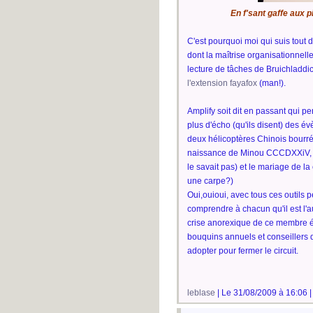
En f'sant gaffe aux
C'est pourquoi moi qui suis tout
dont la maîtrise organisationnelle,
lecture de tâches de Bruichladdi
l'extension fayafox
(man!).
Amplify soit dit en passant qui p
plus d'écho (qu'ils disent) des é
deux hélicoptères Chinois bourré
naissance de Minou CCCDXXiV, re
le savait pas) et le mariage de l
une carpe?)
Oui,ouioui, avec tous ces outils p
comprendre à chacun qu'il est l'a
crise anorexique de ce membre ém
bouquins annuels et conseillers d
adopter pour fermer le circuit.
leblase
| Le 31/08/2009 à 16:06 