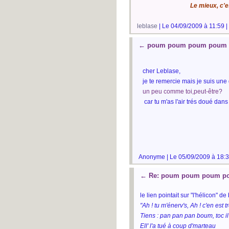
Le mieux, c'e
leblase
| Le 04/09/2009 à 11:59 |
←
poum poum poum poum t
cher Leblase,
je te remercie mais je suis une
un peu comme toi,peut-être?
car tu m'as l'air trés doué dans
Anonyme | Le 05/09/2009 à 18:3
←
Re: poum poum poum po
le lien pointait sur "l'hélicon" d
"Ah ! tu m'énerv's, Ah ! c'en est t
Tiens : pan pan pan boum, toc i
Ell' l'a tué à coup d'marteau