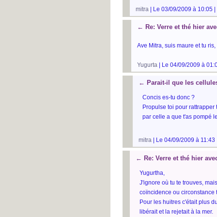
mitra
| Le 03/09/2009 à 10:05 |
←
Re: Verre et thé hier av
Ave Mitra, suis maure et tu ris, 
Yugurta
| Le 04/09/2009 à 01:
←
Parait-il que les cellu
Concis es-tu donc ?
Propulse toi pour rattrappe
par celle a que t'as pompé les
mitra
| Le 04/09/2009 à 11:43 
←
Re: Verre et thé hier av
Yugurtha,
J'ignore où tu te trouves, mai
coïncidence ou circonstance tu
Pour les huitres c'était plus d
libérait et la rejetait à la mer.