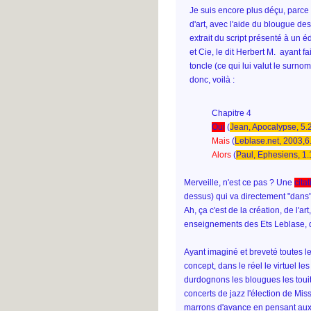
Je suis encore plus déçu, parce
d'art, avec l'aide du blougue des
extrait du script présenté à un 
et Cie, le dit Herbert M. ayant
toncle (ce qui lui valut le surnom 
donc, voilà :
Chapitre 4
Oui
(
Jean, Apocalypse, 5.
Mais
(
Leblase.net, 2003,6
Alors
(
Paul, Ephesiens, 1.
Merveille, n'est ce pas ? Une
cita
dessus) qui va directement "dans" l
Ah, ça c'est de la création, de l'a
enseignements des Ets Leblase, de
Ayant imaginé et breveté toutes l
concept, dans le réel le virtuel le
durdognons les blougues les touite
concerts de jazz l'élection de Mis
marrons d'avance en pensant aux