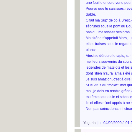
une feuille encore verte pour
Pourvu que tu saisisses, rév
Sable.
G fait ma Sup' de co à Brest,
zébrures sous le pont du Bo
bas qui me tendait ses bras.
Ma sirène s'appelait Mars, L
et les fraises sous le regard
blancs...
Ainsi se déroule le tapis, su
meilleurs souvenirs du sourc
légendes de matelots et les
dont l'ilien n'aura jamais ét
Je suis amazigh, c'est à dire
Si le virus du "mokh", mot qu
moi, je dois en rendre grâce 
extrême courtoisie et science
Ils et elles m'ont appris à n
Non pas coïncidence ni circo
Yugurta
| Le 04/09/2009 à 01: