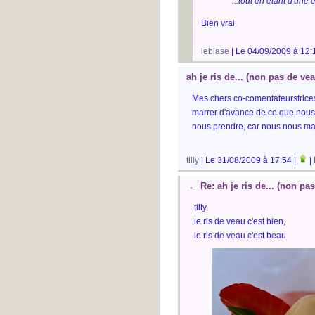
"...tout en étant d'une 
Bien vrai.
leblase
| Le 04/09/2009 à 12:
ah je ris de... (non pas de ve
Mes chers co-comentateurstrice
marrer d'avance de ce que nous n
nous prendre, car nous nous ma
tilly
| Le 31/08/2009 à 17:54 |
|
←
Re: ah je ris de... (non pa
tilly
le ris de veau c'est bien,
le ris de veau c'est beau