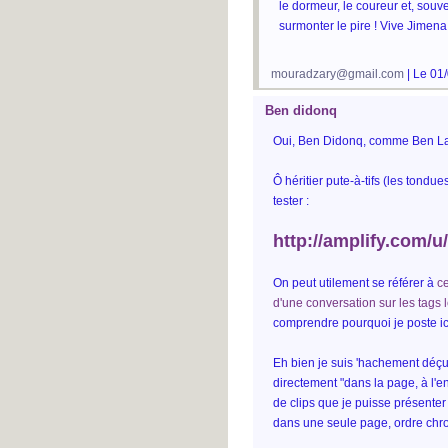
le dormeur, le coureur et, souv
surmonter le pire ! Vive Jimena 
mouradzary@gmail.com
| Le 01
Ben didonq
Oui, Ben Didonq, comme Ben La
Ô héritier pute-à-tifs (les tondue
tester :
http://amplify.com/u/
On peut utilement se référer à
ce
d'une conversation sur les tags l
comprendre pourquoi je poste ic
Eh bien je suis 'hachement déçu
directement "dans la page, à l'en
de clips que je puisse présenter 
dans une seule page, ordre chro