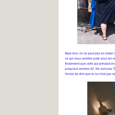
#39
Lesly M.
- L'un est aussi l'autre
#38
Clara
- L'un est aussi l'autre
#37
Ellai
- L'un est aussi l'autre #36
john
- L'un est aussi l'autre #35
Patrick
- L'un est aussi l'autre
#34
Margot
- L'un est aussi l'autre
#33
Mais bon, on ne peut
pas en rester 
Mori
- L'un est aussi l'autre #32
ce qui nous semble juste sous les o
Louise
- Global ment #168
finalement que celle qui prévalut en
jusqu'aux années 60. Ne sont pas T
l'envie de dire que le nu n'est pas s