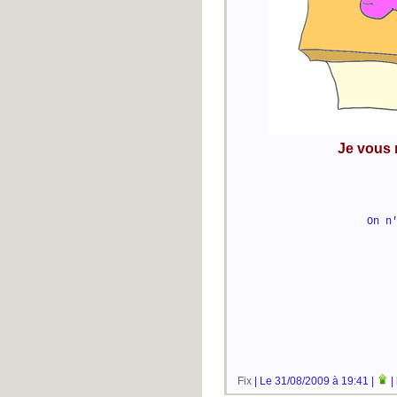
Je vous 
On n
Fix
| Le 31/08/2009 à 19:41 |
|