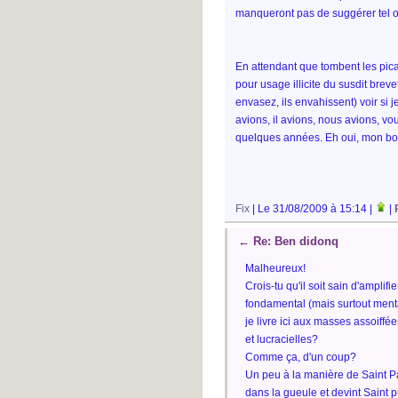
manqueront pas de suggérer tel o
En attendant que tombent les pic
pour usage illicite du susdit breve
envasez, ils envahissent) voir si j
avions, il avions, nous avions, vou
quelques années. Eh oui, mon bo
Fix
| Le 31/08/2009 à 15:14 |
|
←
Re: Ben didonq
Malheureux!
Crois-tu qu'il soit sain d'ampli
fondamental (mais surtout menta
je livre ici aux masses assoiffée
et lucracielles?
Comme ça, d'un coup?
Un peu à la manière de Saint Pau
dans la gueule et devint Saint p