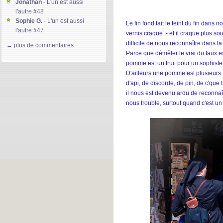
Jonathan
- L'un est aussi
l'autre #48
Sophie G.
- L'un est aussi
Le fin fond fait le feint du fin dans
l'autre #47
vernis craque - et il craque plus so
Gloria D.
- L'un est aussi l'autre
difficile de nous reconnaître dans la
→ plus de commentaires
#46
Parce que démêler le vrai du faux est
kierdeesse
- L'un est aussi
pomme est un fruit pour un sophiste
l'autre #45
D'ailleurs une pomme est plusieur
Machereettendre-Lso85
- L'un
d'api, de discorde, de pin, de c'que t
est aussi l'autre #44
il nous est devenu ardu de reconnaît
Jeffrey Warner
- Global ment
nous trouble, surtout quand c'est un
#171
Solainn-Plateforme
- L'un est
aussi l'autre #43
divine lee
- L'un est aussi
l'autre #42
Gary
- Global ment #170
Denmark S.
- Global ment
#169
Jeffrey Warner
- L'un est aussi
l'autre #41
Clarrise Blane
- L'un est aussi
l'autre #40
Mary S.
- L'un est aussi l'autre