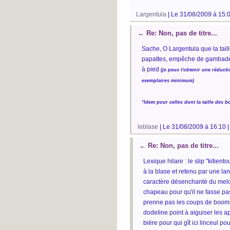
Largentula
| Le 31/08/2009 à 15:
←
Re: Non, pas de titre...
Sache, O Largentula que la taill
papattes, empêche de gambader n
à pied
(je peux t'obtenir une réduc
exemplaires minimum)
*Idem pour celles dont la taille des 
leblase
| Le 31/08/2009 à 16:10 
←
Re: Non, pas de titre...
Lexique hilare : le slip "kitien
à la blase et retenu par une la
caractère désenchanté du melo
chapeau pour qu'il ne fasse pas
prenne pas les coups de boome
dodeline point à aiguiser les ap
bière pour qui gît ici linceul p