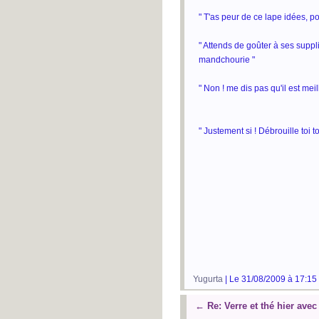
" T'as peur de ce lape idées, pol
" Attends de goûter à ses suppl
mandchourie "
" Non ! me dis pas qu'il est mei
" Justement si ! Débrouille toi to
Yugurta
| Le 31/08/2009 à 17:15
←
Re: Verre et thé hier ave