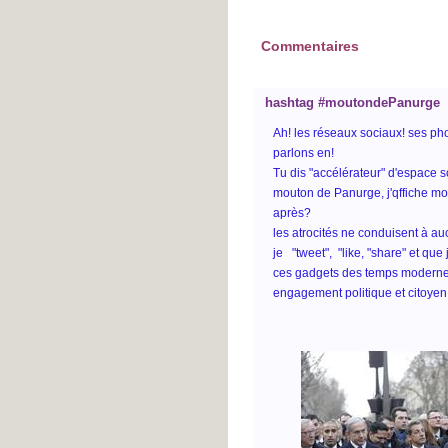
Commentaires
hashtag #moutondePanurge
Ah! les réseaux sociaux! ses ph
parlons en!
Tu dis "accélérateur" d'espace so
mouton de Panurge, j'qffiche mon 
après?
les atrocités ne conduisent à auc
je "tweet", "like, "share" et que
ces gadgets des temps modernes 
engagement politique et citoyen.