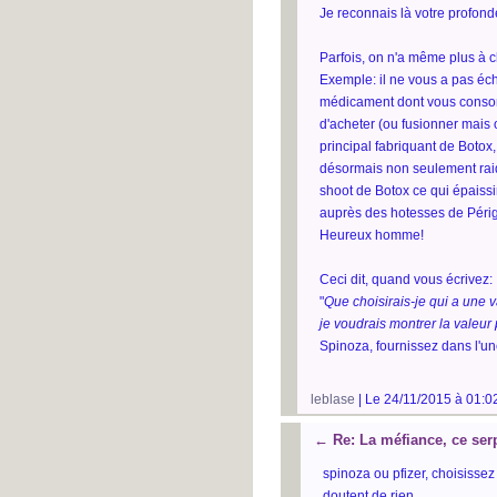
Je reconnais là votre profon
Parfois, on n'a même plus à ch
Exemple: il ne vous a pas éch
médicament dont vous consomme
d'acheter (ou fusionner mais 
principal fabriquant de Botox
désormais non seulement raid
shoot de Botox ce qui épaissi
auprès des hotesses de Périgo
Heureux homme!
Ceci dit, quand vous écrivez:
"
Que choisirais-je qui a une v
je voudrais montrer la valeur
Spinoza, fournissez dans l'une
leblase
| Le 24/11/2015 à 01:0
←
Re: La méfiance, ce ser
spinoza ou pfizer, choisissez
doutent de rien.