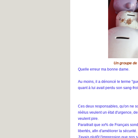
#39
Lesly M.
- L'un est aussi l'autre
#38
Clara
- L'un est aussi l'autre
#37
Ellai
- L'un est aussi l'autre #36
john
- L'un est aussi l'autre #35
Patrick
- L'un est aussi l'autre
#34
Margot
- L'un est aussi l'autre
#33
Un groupe de p
Mori
- L'un est aussi l'autre #32
Quelle erreur ma bonne dame.
Louise
- Global ment #168
Au moins, il a dénoncé le terme "guer
quant à lui avait perdu son sang-fr
Ces deux responsables, qu'on ne so
réélus veulent un état d'urgence, de
veulent pire.
Paraitrait que xx% de Français son
libertés, afin d'améliorer la sécurité.
J'avais plutôt l'impression que nos 