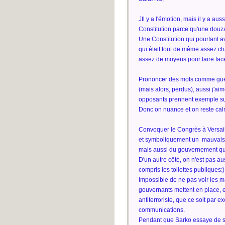
JIl y a l'émotion, mais il y a au
Constitution parce qu'une douz
Une Constitution qui pourtant a
qui était tout de même assez c
assez de moyens pour faire fac
Prononcer des mots comme guerr
(mais alors, perdus), aussi j'a
opposants prennent exemple sur 
Donc on nuance et on reste cal
Convoquer le Congrès à Versail
et symboliquement un mauvais si
mais aussi du gouvernement q
D'un autre côté, on n'est pas au
compris les toilettes publiques:)
Impossible de ne pas voir les 
gouvernants mettent en place, et
antiterroriste, que ce soit par 
communications.
Pendant que Sarko essaye de si