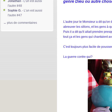
genre Dieu ou autre chos
Jonathan
- L'un est aussi
l'autre #48
Sophie G.
- L'un est aussi
l'autre #47
Gloria D.
- L'un est aussi l'autre
L'autre jour le Monsieur a dit qu'on
→ plus de commentaires
#46
abreuver les sillons, et les gens à qu
kierdeesse
- L'un est aussi
Puis il a dit qu'il allait prendre pr
l'autre #45
tout ça et les gens qui chantaient av
Machereettendre-Lso85
- L'un
est aussi l'autre #44
C'est toujours plus facile de pousser 
Jeffrey Warner
- Global ment
#171
La guerre contre qui?
Solainn-Plateforme
- L'un est
aussi l'autre #43
divine lee
- L'un est aussi
l'autre #42
Gary
- Global ment #170
Denmark S.
- Global ment
#169
Jeffrey Warner
- L'un est aussi
l'autre #41
Clarrise Blane
- L'un est aussi
l'autre #40
Mary S.
- L'un est aussi l'autre