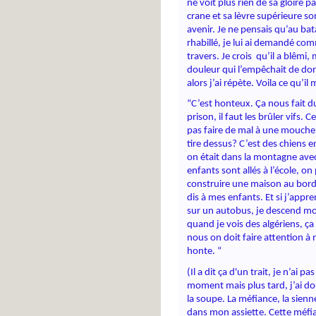
ne voit plus rien de sa gloire p
crane et sa lèvre supérieure so
avenir. Je ne pensais qu’au bata
rhabillé, je lui ai demandé comme
travers. Je crois  qu’il a blêmi,
douleur qui l’empêchait de dorm
alors j’ai répète. Voila ce qu’il m
“C’est honteux. Ça nous fait du 
prison, il faut les brûler vifs.
pas faire de mal à une mouche.
tire dessus? C’est des chiens e
on était dans la montagne avec l
enfants sont allés à l’école, on 
construire une maison au bord de
dis à mes enfants. Et si j’appre
sur un autobus, je descend mo
quand je vois des algériens, ça 
nous on doit faire attention à n
honte. “
(Il a dit ça d'un trait, je n’ai 
moment mais plus tard, j’ai dout
la soupe. La méfiance, la sien
dans mon assiette. Cette méfian