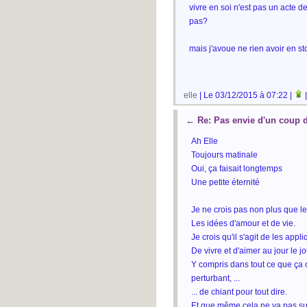
vivre en soi n'est pas un acte de 
pas?
mais j'avoue ne rien avoir en st
elle
| Le 03/12/2015 à 07:22 |
←
Re: Pas envie d'un coup 
Ah Elle
Toujours matinale
Oui, ça faisait longtemps
Une petite éternité
Je ne crois pas non plus que le
Les idées d'amour et de vie.
Je crois qu'il s'agit de les appl
De vivre et d'aimer au jour le j
Y compris dans tout ce que ça c
perturbant, ...
... de chiant pour tout dire.
Et que même cela ne va pas suf