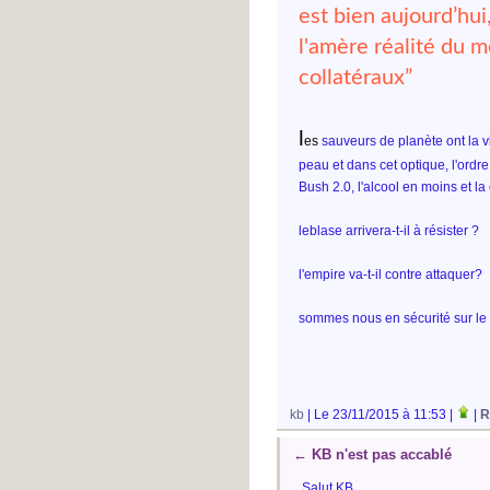
est bien aujourd’hui,
l'amère réalité du 
collatéraux”
l
es
sauveurs de planète ont la vi
peau et dans cet optique, l'ordre 
Bush 2.0, l'alcool en moins et la
leblase arrivera-t-il à résister ?
l'empire va-t-il contre attaquer?
sommes nous en sécurité sur le
kb
| Le 23/11/2015 à 11:53 |
|
R
←
KB n'est pas accablé
Salut KB,