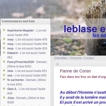
Commentaires tout frais
Imprimerie-Magnier
- L'un est
aussi l'autre #56
maq
- L'un est aussi l'autre #55
maq
- L'un est aussi l'autre #54
maq
- L'un est aussi l'autre #53
Edward
- L'un est aussi l'autre
#52
S'identifier
-
S'inscrire
-
Contact
FancyFrenchie2026
- Demain,
j'élève le bas #292
Panne de Coran
nina
- L'un est aussi l'autre #51
una
- L'un est aussi l'autre #50
Fais dans ton froc en état d'ur
fe sarmento
- Demain, j'élève
le bas #291
Gian A.
- L'un est aussi l'autre
Au début l'Homme n'avait
#49
il y avait de la lumière m
Jona
- Demain, j'élève le bas
Et puis il est arrivé un pr
#290