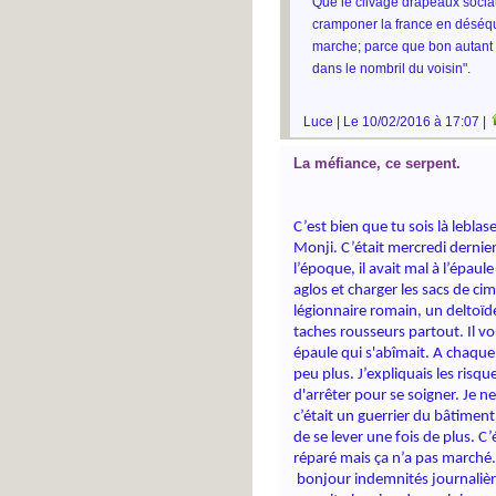
Que le clivage drapeaux sociaux
cramponer la france en déséqui
marche; parce que bon autant
dans le nombril du voisin".
Luce | Le 10/02/2016 à 17:07 |
La méfiance, ce serpent.
C’est bien que tu sois là leblase.
Monji. C’était mercredi dernier
l’époque, il avait mal à l’épaule
aglos et charger les sacs de ci
légionnaire romain, un deltoïd
taches rousseurs partout. Il vou
épaule qui s'abîmait. A chaque 
peu plus. J’expliquais les risqu
d'arrêter pour se soigner. Je ne 
c’était un guerrier du bâtiment.
de se lever une fois de plus. C’é
réparé mais ça n’a pas marché. L
 bonjour indemnités journalièr