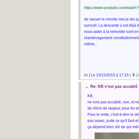
https://www.youtube.com/watc
de sauver le monde moi je dis qu
surcroit. La descente y est déjà
nous aider à la remonter sont e
réaménagement constitutionnels d
même...
kb
| Le 23/11/2015 à 17:15 |
|
←
Re: KB n'est pas accablé
KB,
ne sois pas accablé, non, et n
de 40cm de largeur, pour toi et
Pour le reste, c'est-à-dire la 
pas assez, juste ce qu'il faut 
ça dépend bien sûr de qui mè