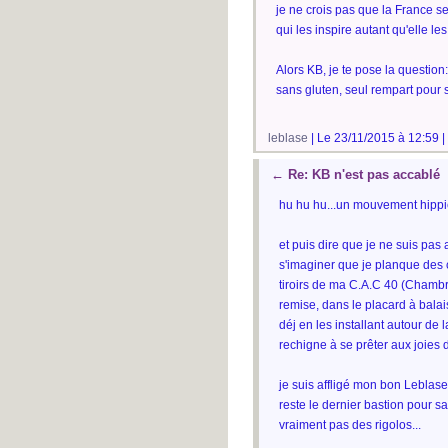
je ne crois pas que la France se
qui les inspire autant qu'elle les
Alors KB, je te pose la questio
sans gluten, seul rempart pour s
leblase
| Le 23/11/2015 à 12:59 |
←
Re: KB n'est pas accablé
hu hu hu...un mouvement hippie
et puis dire que je ne suis pas 
s'imaginer que je planque des 
tiroirs de ma C.A.C 40 (Chamb
remise, dans le placard à balai
déj en les installant autour d
rechigne à se prêter aux joies 
je suis affligé mon bon Leblase. 
reste le dernier bastion pour s
vraiment pas des rigolos...