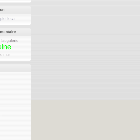
ion
loi local
mmentaire
fait galerie
eine
 le mur