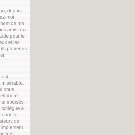
on, depuis
tez-moi
u nom de ma
 mes amis, ma
tude pour le
eux et les
ts parvenus
er.
i est
 misérable.
oi nous
 effondré.
si épuisés.
a collègue a
 dans le
sieurs de
simplement
illiers