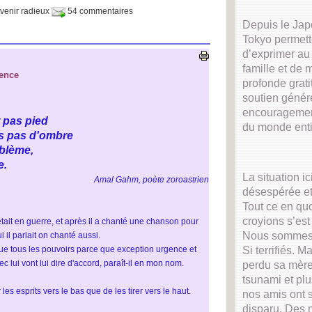
venir radieux
54 commentaires
Depuis le Jap
Tokyo permet
d’exprimer a
famille et de
gence
profonde grati
soutien génér
encouragemen
 pas pied
du monde enti
ais pas d'ombre
oblème,
e.
La situation ic
Amal Gahm, poète zoroastrien
désespérée et
Tout ce en qu
croyions s’est
 était en guerre, et après il a chanté une chanson pour
Nous sommes 
i il parlait on chanté aussi.
Si terrifiés. M
esque tous les pouvoirs parce que exception urgence et
ec lui vont lui dire d'accord, paraît-il en mon nom.
perdu sa mère
tsunami et plu
les esprits vers le bas que de les tirer vers le haut.
nos amis ont 
disparu. Des m