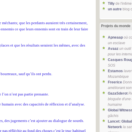
Tilly
de l'intime
un autre
blog c
 de méchants; que les perdants auraient très certainement,
Projets du monde
s ennemis ce que leurs ennemis sont en train de leur faire
Apneaap
où c
un esclave
 places et que les résultats seraient les mêmes, avec des
Avaaz
un outil
pour les intern
Casques Rou
SOS
Estamos
laver
bourreaux, sauf qu’ils ont perdu.
Mozambique
Freerice
Donne
améliorant son
GazaSderot
Ré
 l’on n’est pas partie prenante.
bloguée d'une
re humain avec des capacités de réflexion et d’analyse.
humaine
Global Witnes
gâchis
es, des jugements c’est ajouter au dialogue de sourds.
Lancet: Global
Network
la sa
 pas réfléchir au fond des choses c’est le truc habituel