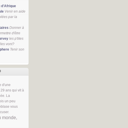
u d'Afrique
ale
Venir en aide
lées par la
daires
Donner à
ermettre d'être
urvey
les p'tites
lles vont?
phere
Tenir son
O
re d'une
29 ans qui vit à
née. La
fois un peu
leblase vous
xcuser.
u monde,