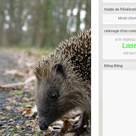
Guide de Pénétrat
Mode d'emp
relevage d'un co
si le shplouc 
Las
est sur
Bling Bling