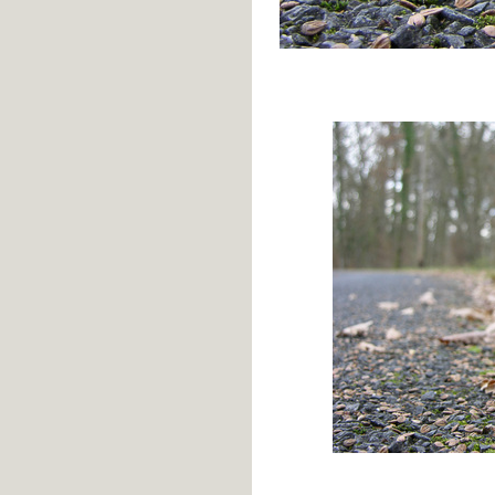
#39
Lesly M.
- L'un est aussi l'autre
#38
Clara
- L'un est aussi l'autre
#37
Ellai
- L'un est aussi l'autre #36
john
- L'un est aussi l'autre #35
Patrick
- L'un est aussi l'autre
#34
Margot
- L'un est aussi l'autre
#33
Mori
- L'un est aussi l'autre #32
Louise
- Global ment #168