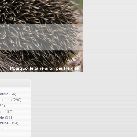
'autre
(54)
 le bas
(290)
68)
an
(162)
elé
(391)
mmune
(344)
9)