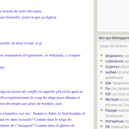
te besoin de sortir des mots.
ne bouteille: pour ce que ça réglera..
des qui débloggen
inutile, de mon vivant, à çà.
blogs de contenu
 -et notamment d'expression-, se réduisent, y compris
blogwaves
cui
culinotests
spi
Cypress
citro
tie.
eatbee
un pro
question(s)
Elle
Tamponneu
Fix
Des tanards
régions (
zones de conflit on appelle çà
) où les gens se
KB
Les mots so
 d'occupation) mais le coup du siège pour affamer et
Mo'Saïd
douceu
 leur déversant une pluie de bombes, non.
d'écrire (ou l'i
Patogh
mahalle
ls à lunettes, oui oui : Sarajevo, Aden, le Sud-Soudan, le
Shahbanet
ar etc mais la totale? Comme dans le siège de
PhYdePont
Gr
ndaires de l’Antiquité? Comme dans le ghetto de
PK
Radical No