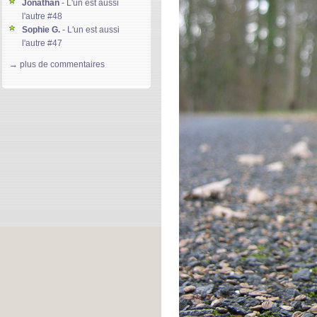
Jonathan
- L'un est aussi
l'autre #48
Sophie G.
- L'un est aussi
l'autre #47
Gloria D.
- L'un est aussi l'autre
→ plus de commentaires
#46
kierdeesse
- L'un est aussi
l'autre #45
Machereettendre-Lso85
- L'un
est aussi l'autre #44
Jeffrey Warner
- Global ment
#171
Solainn-Plateforme
- L'un est
aussi l'autre #43
divine lee
- L'un est aussi
l'autre #42
Gary
- Global ment #170
Denmark S.
- Global ment
#169
Jeffrey Warner
- L'un est aussi
l'autre #41
Clarrise Blane
- L'un est aussi
l'autre #40
Mary S.
- L'un est aussi l'autre