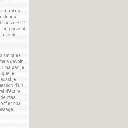
 venant du
extérieur
t sans cesse
 ne parvient
la vérité.
 sismiques
amais devoir
ur ma part je
 que je
 aussi je
gestion d’un
ai d’écrire
s de mes
onfier nos
essage.