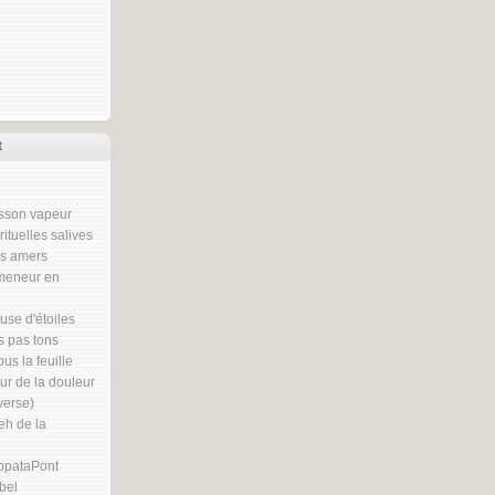
t
sson vapeur
rituelles salives
ns amers
meneur en
se d'étoiles
 pas tons
us la feuille
r de la douleur
nverse)
h de la
opataPont
bel