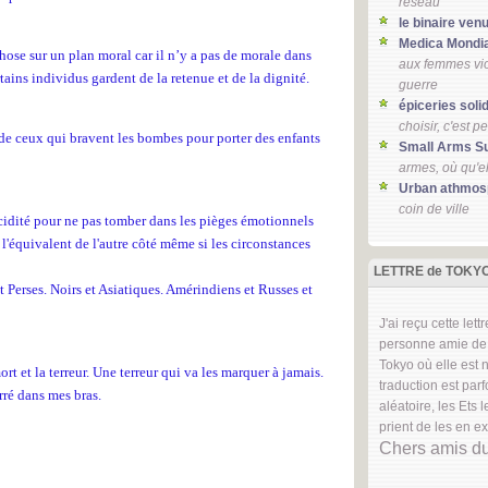
réseau
le binaire ven
Medica Mondi
chose sur un plan moral car il n’y a pas de morale dans
aux femmes vio
ains individus gardent de la retenue et de la dignité.
guerre
épiceries soli
choisir, c'est p
 de ceux qui bravent les bombes pour porter des enfants
Small Arms S
armes, où qu'e
Urban athmos
coin de ville
ucidité pour ne pas tomber dans les pièges émotionnels
 l'équivalent de l'autre côté même si les circonstances
LETTRE de TOKY
t Perses. Noirs et Asiatiques. Amérindiens et Russes et
J'ai reçu cette lett
personne amie de 
Tokyo où elle est 
rt et la terreur. Une terreur qui va les marquer à jamais.
traduction est par
erré dans mes bras.
aléatoire, les Ets 
prient de les en e
Chers amis d