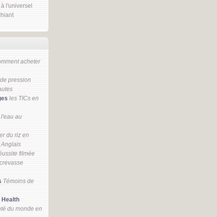
 à l'universel
hiant
omment acheter
 de pression
autes
ges
les TICs en
 l'eau au
r du riz en
 Anglais
ussite filmée
 crevasse
s
Témoins de
 Health
nté du monde en