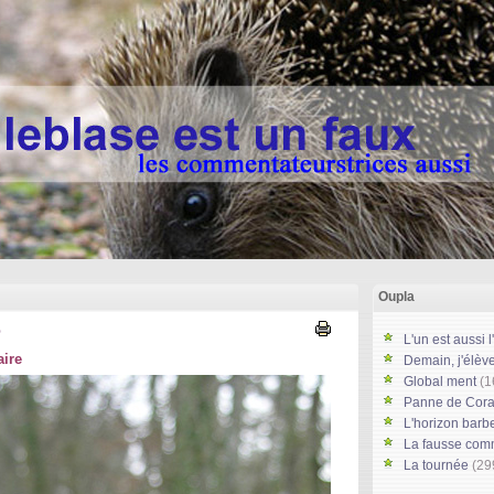
Oupla
e
L'un est aussi l
aire
Demain, j'élève
Global ment
(1
Panne de Cor
L'horizon barb
La fausse co
La tournée
(29