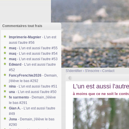
Commentaires tout frais
Imprimerie-Magnier
- L'un est
aussi l'autre #56
maq
- L'un est aussi l'autre #55
maq
- L'un est aussi l'autre #54
maq
- L'un est aussi l'autre #53
Edward
- L'un est aussi l'autre
#52
S'identifier
-
S'inscrire
-
Contact
FancyFrenchie2026
- Demain,
j'élève le bas #292
L'un est aussi l'autr
nina
- L'un est aussi l'autre #51
una
- L'un est aussi l'autre #50
à moins que ce ne soit le contr
fe sarmento
- Demain, j'élève
le bas #291
Gian A.
- L'un est aussi l'autre
#49
Jona
- Demain, j'élève le bas
#290