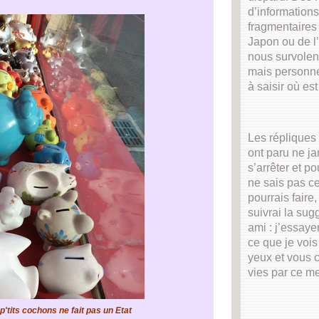
d’informations
fragmentaires
Japon ou de l’
nous survolen
mais personne
à saisir où est 
Les répliques
ont paru ne j
s’arrêter et po
ne sais pas ce
pourrais faire,
suivrai la sug
ami : j’essayer
ce que je voi
yeux et vous c
vies par ce m
'tits cochons ne fait pas un Etat