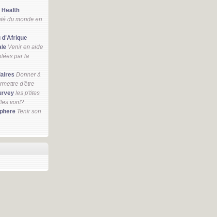
 Health
nté du monde en
u d'Afrique
ale
Venir en aide
lées par la
daires
Donner à
ermettre d'être
urvey
les p'tites
lles vont?
phere
Tenir son