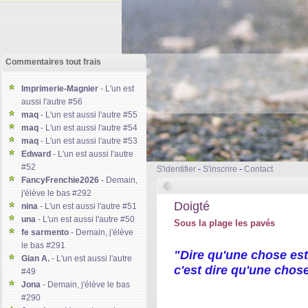
Commentaires tout frais
Imprimerie-Magnier
- L'un est
aussi l'autre #56
maq
- L'un est aussi l'autre #55
maq
- L'un est aussi l'autre #54
maq
- L'un est aussi l'autre #53
Edward
- L'un est aussi l'autre
#52
S'identifier
-
S'inscrire
-
Contact
FancyFrenchie2026
- Demain,
j'élève le bas #292
Doigté
nina
- L'un est aussi l'autre #51
una
- L'un est aussi l'autre #50
Sous la plage les pavés
fe sarmento
- Demain, j'élève
le bas #291
"Dire qu'une chose est
Gian A.
- L'un est aussi l'autre
c'est dire qu'une chose
#49
Jona
- Demain, j'élève le bas
#290