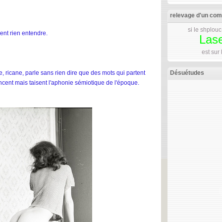
relevage d'un co
si le shplouc 
ent rien entendre.
Las
est sur
Désuétudes
, ricane, parle sans rien dire que des mots qui partent
oncent mais taisent l'aphonie sémiotique de l'époque.