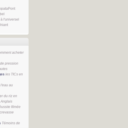
opataPont
bel
 à l'universel
hiant
omment acheter
 de pression
autes
ges
les TICs en
 l'eau au
r du riz en
 Anglais
ussite filmée
 crevasse
s
Témoins de