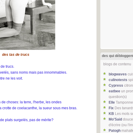
des tas de trucs
des qui débloggen
blogs de contenu
 de trucs.
nouvelés, sans noms mais pas innommables.
blogwaves
cui
re ne les voit.
culinotests
spi
Cypress
citro
eatbee
un pro
question(s)
 de choses: la terre, l'herbe, les ondes
Elle
Tamponneu
la crotte de coelacanthe, la sueur sous mes bras.
Fix
Des tanards
KB
Les mots so
Mo'Saïd
douceu
 de plats surgelés, pas de mérite?
d'écrire (ou l'i
Patogh
mahalle