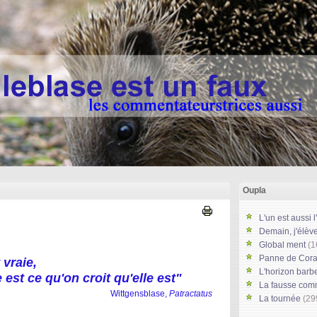
Oupla
L'un est aussi l
Demain, j'élève
Global ment
(1
Panne de Cor
 vraie,
L'horizon barb
 est ce qu'on croit qu'elle est"
La fausse co
Wittgensblase,
Patractatus
La tournée
(29