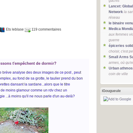
gâchis
Lancet: Global
Network
la sa
réseau
le binaire ven
Medica Mondi
Ets leblase
119 commentaires
aux femmes vio
guerre
épiceries soli
choisir, c'est p
Small Arms S
armes, où qu'e
poissons t'empêchent de dormir?
Urban athmos
ne brève analyse des deux images de ce post , peut
coin de ville
omplex, au fond de sa grotte, le taulier prend du bon
ttes dansant la sardane...alors que le titre
e de moins glamour comme un rdv chez un
iGougueule
gie ...à moins qu'il ne nous parle d'un au-delà?