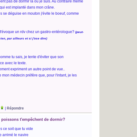
nt pas de dormir là où je suis. Au contraire même
ruc qui est implanté dans mon crâne.
nois se déguise en mouton j'évite le boeuf, comme
et t'évoque un rdv chez un gastro-entérologue?
(peut-
ien, par ailleurs et si j'ose dire)
comme tu sais, je tente d'éviter que son
e avec le texte.
ment expriment un autre point de vue..
 mon médecin préfère que, pour l'intant, je les
|
Répondre
es poissons t'empêchent de dormir?
s ce soit que tu vide
e arrimé le navire