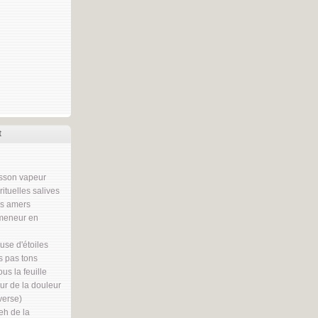
t
sson vapeur
rituelles salives
ns amers
meneur en
se d'étoiles
 pas tons
us la feuille
r de la douleur
nverse)
h de la