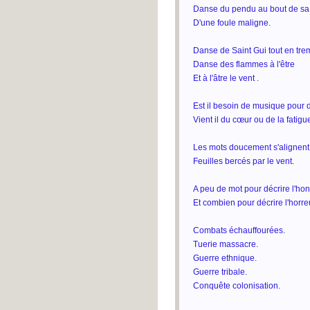
Danse du pendu au bout de sa 
D'une foule maligne.
Danse de Saint Gui tout en tr
Danse des flammes à l'être
Et à l'âtre le vent .
Est il besoin de musique pour d
Vient il du cœur ou de la fatig
Les mots doucement s'alignent
Feuilles bercés par le vent.
A peu de mot pour décrire l'hon
Et combien pour décrire l'horre
Combats échauffourées.
Tuerie massacre.
Guerre ethnique.
Guerre tribale.
Conquête colonisation.