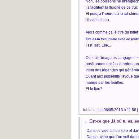
Non, les poissons ne m'empêche
ils facilitent la fluidité de ce t
Et puis, à l'heure où le rat chi
disait le chien.
Alors comme ça le titre du bill
être es-tu très intime avec ce pratic
Tsst Tsst, Elle...
Oui oui, l'image est langage et 
positionnement fasse redondanc
Idem des légendes qui générale
Quant aux pissenlits j'avoue que
mange par les feuilles.
Et le tien?
leblase
| Le 06/05/2013 à 11:58 |
←
Est-ce que ,là où tu es,l
Dans ce vide fait de soie et dan
Danse aviné que l'on voit dans