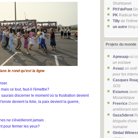
Shahbanet
PhYdePont
Gr
PK
Radical No
Tilly
de l'intime
un autre
blog c
Projets du monde
Apneaap
où c
un esclave
Avaaz
un outil
ans le rond qu'est la ligne
pour les intern
Casques Rou
nser.
SOS
mais ce tout, faut-il l'émettre?
Estamos
laver
 saurais discerner le moment où la frustration devient
Mozambique
l'envie devient la folie, la paix devient la guerre,
Freerice
Donne
améliorant son
GazaSderot
Ré
ines ne s'éveilleront jamais .
bloguée d'une
t pour fermer les yeux?
humaine
Global Witnes