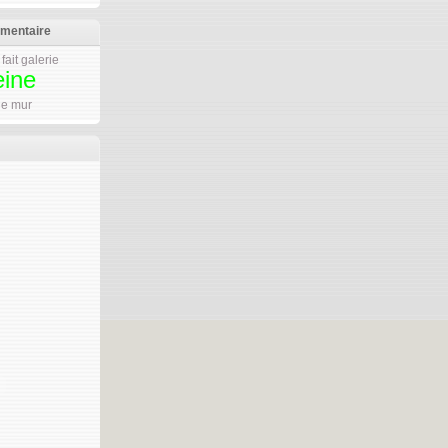
mmentaire
fait galerie
eine
 le mur