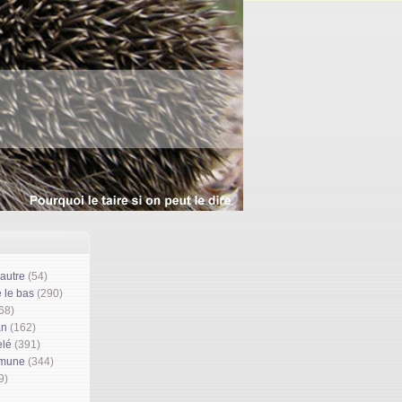
'autre
(54)
 le bas
(290)
68)
an
(162)
elé
(391)
mmune
(344)
9)