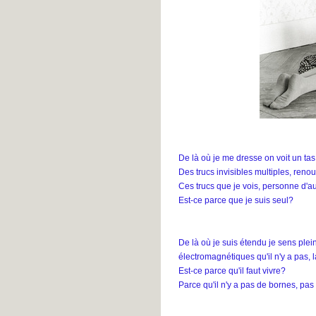
#39
Lesly M.
- L'un est aussi l'autre
#38
Clara
- L'un est aussi l'autre
#37
Ellai
- L'un est aussi l'autre #36
john
- L'un est aussi l'autre #35
Patrick
- L'un est aussi l'autre
#34
Margot
- L'un est aussi l'autre
#33
Mori
- L'un est aussi l'autre #32
De là où je me dresse on voit un tas
Louise
- Global ment #168
Des trucs invisibles multiples, re
Ces trucs que je vois, personne d'aut
Est-ce parce que je suis seul?
De là où je suis étendu je sens plein
électromagnétiques qu'il n'y a pas, 
Est-ce parce qu'il faut vivre?
Parce qu'il n'y a pas de bornes, pas