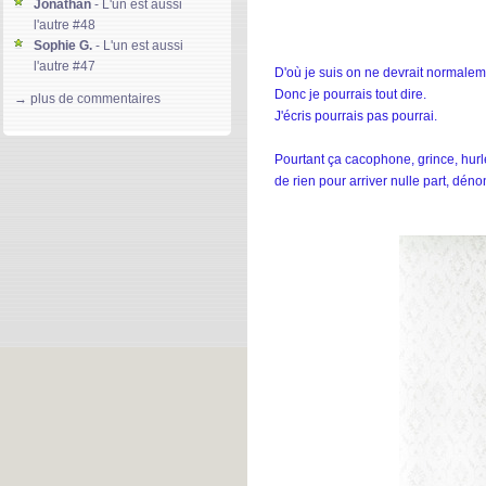
Jonathan
- L'un est aussi
l'autre #48
Sophie G.
- L'un est aussi
l'autre #47
D'où je suis on ne devrait normalem
Gloria D.
- L'un est aussi l'autre
Donc je pourrais tout dire.
→ plus de commentaires
#46
J'écris pourrais pas pourrai.
kierdeesse
- L'un est aussi
l'autre #45
Pourtant ça cacophone, grince, hurle
Machereettendre-Lso85
- L'un
de rien pour arriver nulle part, dén
est aussi l'autre #44
Jeffrey Warner
- Global ment
#171
Solainn-Plateforme
- L'un est
aussi l'autre #43
divine lee
- L'un est aussi
l'autre #42
Gary
- Global ment #170
Denmark S.
- Global ment
#169
Jeffrey Warner
- L'un est aussi
l'autre #41
Clarrise Blane
- L'un est aussi
l'autre #40
Mary S.
- L'un est aussi l'autre