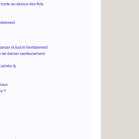
corde au dessus des flots
emblement
anser et tout le tremblement.
ue de danser vaniteusement.
 semés là.
neur.
ur ?