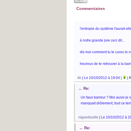
Commentaires
l'entropie du système t'aurait-ell
à notre grande joie ceci dit...
dis moi comment tu te cures le nez
heureux de te retrouver à la barr
kb
| Le 10/10/2012 à 19:04 |
|
R
←
Re:
Un faux barreur ? Moi aussi je s
manquait drôlement, tout ce tem
niguedouille
| Le 10/10/2012 à 2
←
Re: