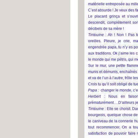
matérielle entreposée au milie
C’est absurde ! Je veux des fai
Le placard grinça et s’ouv
descendit, complètement son
décibels de sa mère !
Tintouine
: Ah ! Non ! Pas 
oreilles. Pleure, je crie, m
engendrée papa, tu n’y es pour
aux traditions. Ok j’aime les 
le monde qui me pétris, qui me 
Sur le mur, une petite flamm
munis et démunis, enchaînés 
et va de l’un à l’autre, frôle 
Crois tu qu’il soit obligé de 
Papa :
changer le monde, c’es
Herbert
: Nous en faisons
prématurément….D’ailleurs je 
Tintouine
: Elle se choisit. D
bourgeois, quelque chose de
le caniveau de la connerie hum
tout recommencer. On a tous
satisfaction de pouvoir faire