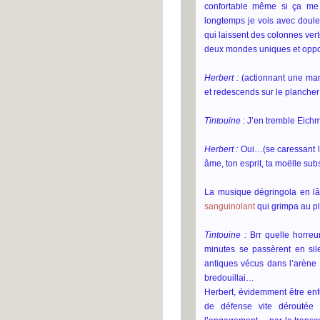
confortable même si ça me 
longtemps je vois avec doule
qui laissent des colonnes ver
deux mondes uniques et opp
Herbert :
(actionnant une man
et redescends sur le plancher
Tintouine
: J’en tremble Eichm
Herbert :
Oui…(se caressant l
âme, ton esprit, ta moëlle sub
La musique dégringola en l
sanguinolant
qui grimpa au pl
Tintouine :
Brr quelle horreu
minutes se passèrent en sil
antiques vécus dans l’arène
bredouillai…
Herbert, évidemment être enf
de défense vite déroutée 