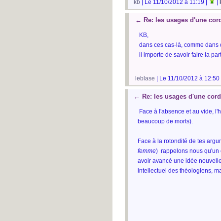
kb
| Le 11/10/2012 à 11:19 |
|
←
Re: les usages d'une cor
KB,
dans ces cas-là, comme dans d
il importe de savoir faire la par
leblase
| Le 11/10/2012 à 12:50
←
Re: les usages d'une cor
Face à l'absence et au vide, l'h
beaucoup de morts).
Face à la rotondité de tes arg
femme
) rappelons nous qu'un 
avoir avancé une idée nouvelle 
intellectuel des théologiens, ma