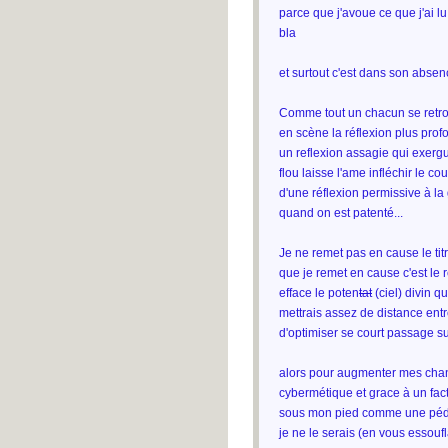
parce que j'avoue ce que j'ai l
bla
et surtout c'est dans son absen
Comme tout un chacun se retrou
en scène la réflexion plus pro
un reflexion assagie qui exergu
flou laisse l'ame infléchir le co
d'une réflexion permissive à la
quand on est patenté...
Je ne remet pas en cause le tit
que je remet en cause c'est le
efface le poten
tat
(ciel) divin q
mettrais assez de distance entre
d'optimiser se court passage sur
alors pour augmenter mes chan
cybermétique et grace à un fa
sous mon pied comme une pédale
je ne le serais (en vous essouf