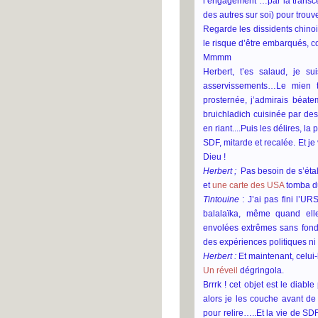
l’engagement …par la transce
des autres sur soi) pour trouv
Regarde les dissidents chinoi
le risque d’être embarqués, co
Mmmm
Herbert, t’es salaud, je sui
asservissements…Le mien t
prosternée, j’admirais béate
bruichladich cuisinée par des
en riant....Puis les délires, la
SDF, mitarde et recalée. Et j
Dieu !
Herbert ;
Pas besoin de s’étal
et
une carte des USA
tomba du
Tintouine
: J’ai pas fini l’U
balalaïka, même quand elles
envolées extrêmes sans fond
des expériences politiques ni 
Herbert :
Et maintenant, celui-là
Un réveil
dégringola.
Brrrk ! cet objet est le diabl
alors je les couche avant d
pour relire…..Et la vie de SDF