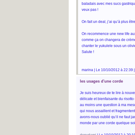
baladais avec mes sucs gastrique
veux pas !
On fait un deal, j’ai qu’à plus être 
On recommence une new life aux 
comme ça on changera de crèmeri
chanter le yukulele sous un olivi
Salute !
marina | Le 10/10/2012 à 22:39 
les usages d'une corde
Je suis heureux de te lire à nouv
délicate et bienfaisante du risott
au moins une question à ma mesu
qui nous assaillent et fragmentent
avons-nous oublié qu’il ne faut 
monde par une corde quelque soit 
donydami
| Le 10/10/2012 à 20:1