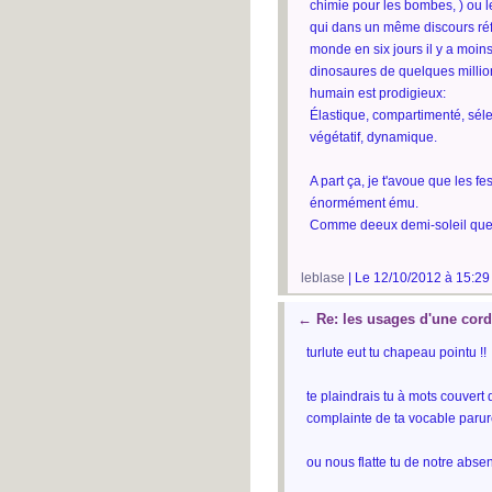
chimie pour les bombes, ) ou l
qui dans un même discours réfut
monde en six jours il y a moin
dinosaures de quelques million
humain est prodigieux:
Élastique, compartimenté, sélec
végétatif, dynamique.
A part ça, je t'avoue que les f
énormément ému.
Comme deeux demi-soleil que j
leblase
| Le 12/10/2012 à 15:29
←
Re: les usages d'une cor
turlute eut tu chapeau pointu !!
te plaindrais tu à mots couvert 
complainte de ta vocable parur
ou nous flatte tu de notre abse