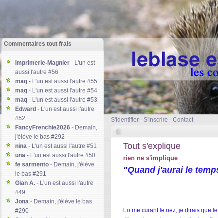
Commentaires tout frais
Imprimerie-Magnier
- L'un est
aussi l'autre #56
maq
- L'un est aussi l'autre #55
maq
- L'un est aussi l'autre #54
maq
- L'un est aussi l'autre #53
Edward
- L'un est aussi l'autre
#52
S'identifier
-
S'inscrire
-
Contact
FancyFrenchie2026
- Demain,
j'élève le bas #292
Tout s'explique
nina
- L'un est aussi l'autre #51
una
- L'un est aussi l'autre #50
rien ne s'implique
fe sarmento
- Demain, j'élève
"Quand j'aurai le temps
le bas #291
Gian A.
- L'un est aussi l'autre
#49
Jona
- Demain, j'élève le bas
En me curant le nez, je dirais que 
#290