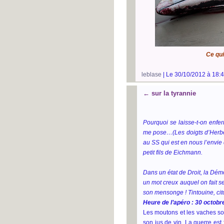
Ce qui
leblase
| Le 30/10/2012 à 18:4
←
sur la tyrannie
Pourquoi se laisse-t-on enfer
me pose…(Les doigts d’Herbert
au SS qui est en nous l’envie 
petit fils de Eichmann.
Dans un état de Droit, la Démo
un mot creux auquel on fait se
son mensonge ! Tintouine, cit
Heure de l’apéro : 30 octobr
Les moutons et les vaches son
son jus de vin. La guerre est 