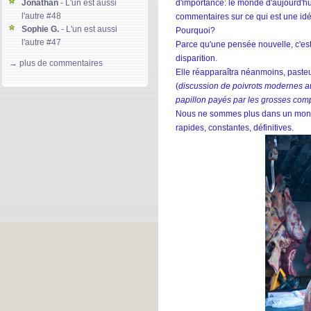
d'importance: le monde d'aujourd'h
Jonathan
- L'un est aussi
l'autre #48
commentaires sur ce qui est une idée
Sophie G.
- L'un est aussi
Pourquoi?
l'autre #47
Parce qu'une pensée nouvelle, c'es
Gloria D.
- L'un est aussi l'autre
disparition.
→ plus de commentaires
#46
Elle réapparaîtra néanmoins, paste
kierdeesse
- L'un est aussi
(
discussion de poivrots modernes a
l'autre #45
papillon payés par les grosses comp
Machereettendre-Lso85
- L'un
Nous ne sommes plus dans un monde
est aussi l'autre #44
rapides, constantes, définitives.
Jeffrey Warner
- Global ment
#171
Solainn-Plateforme
- L'un est
aussi l'autre #43
divine lee
- L'un est aussi
l'autre #42
Gary
- Global ment #170
Denmark S.
- Global ment
#169
Jeffrey Warner
- L'un est aussi
l'autre #41
Clarrise Blane
- L'un est aussi
l'autre #40
Mary S.
- L'un est aussi l'autre