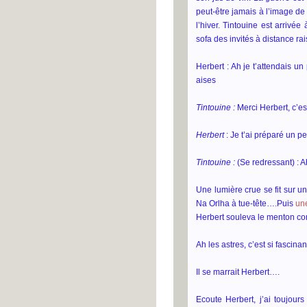
peut-être jamais à l’image de
l’hiver. Tintouine est arrivée
sofa des invités à distance ra
Herbert : Ah je t’attendais u
aises
Tintouine :
Merci Herbert, c’est 
Herbert
: Je t’ai préparé un pe
Tintouine :
(Se redressant) : A
Une lumière crue se fit sur u
Na Orlha à tue-tête….Puis
une
Herbert souleva le menton co
Ah les astres, c’est si fascina
Il se marrait Herbert….
Ecoute Herbert, j’ai toujour