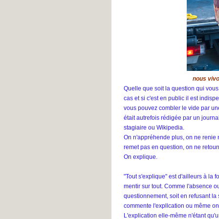
#39
Lesly M.
- L'un est aussi l'autre
#38
Clara
- L'un est aussi l'autre
#37
Ellai
- L'un est aussi l'autre #36
john
- L'un est aussi l'autre #35
Patrick
- L'un est aussi l'autre
nous viv
#34
Quelle que soit la question qui vous
Margot
- L'un est aussi l'autre
cas et si c'est en public il est indis
#33
vous pouvez combler le vide par une 
Mori
- L'un est aussi l'autre #32
Louise
- Global ment #168
était autrefois rédigée par un journ
stagiaire ou Wikipedia.
On n'appréhende plus, on ne renie n
remet pas en question, on ne retour
On explique.
"Tout s'explique" est d'ailleurs à la 
mentir sur tout. Comme l'absence ou 
questionnement, soit en refusant la
commente l'expllcation ou même on
L'explication elle-même n'étant qu'