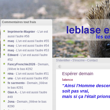
Commentaires tout frais
Imprimerie-Magnier
- L'un est
aussi l'autre #56
maq
- L'un est aussi l'autre #55
maq
- L'un est aussi l'autre #54
maq
- L'un est aussi l'autre #53
Edward
- L'un est aussi l'autre
#52
S'identifier
-
S'inscrire
-
Contact
FancyFrenchie2026
- Demain,
j'élève le bas #292
Espérer demain
nina
- L'un est aussi l'autre #51
una
- L'un est aussi l'autre #50
latence
fe sarmento
- Demain, j'élève
"Ainsi l'Homme descen
le bas #291
soit pas vrai,
Gian A.
- L'un est aussi l'autre
mais si ça l'était prio
#49
Jona
- Demain, j'élève le bas
#290