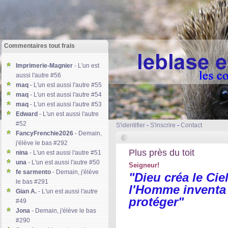
Commentaires tout frais
Imprimerie-Magnier
- L'un est
aussi l'autre #56
maq
- L'un est aussi l'autre #55
maq
- L'un est aussi l'autre #54
maq
- L'un est aussi l'autre #53
Edward
- L'un est aussi l'autre
#52
S'identifier
-
S'inscrire
-
Contact
FancyFrenchie2026
- Demain,
j'élève le bas #292
Plus près du toit
nina
- L'un est aussi l'autre #51
una
- L'un est aussi l'autre #50
Seigneur!
fe sarmento
- Demain, j'élève
"Dieu créa le Ciel
le bas #291
l'Homme inventa 
Gian A.
- L'un est aussi l'autre
protéger"
#49
Jona
- Demain, j'élève le bas
#290