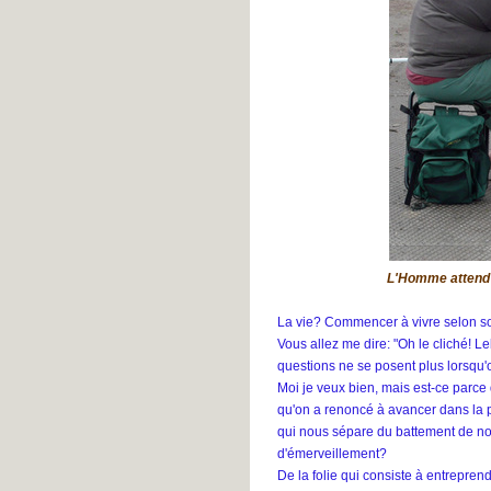
#39
Lesly M.
- L'un est aussi l'autre
#38
Clara
- L'un est aussi l'autre
#37
Ellai
- L'un est aussi l'autre #36
john
- L'un est aussi l'autre #35
Patrick
- L'un est aussi l'autre
#34
Margot
- L'un est aussi l'autre
#33
Mori
- L'un est aussi l'autre #32
Louise
- Global ment #168
L'Homme attend d
La vie? Commencer à vivre selon s
Vous allez me dire: "Oh le cliché! L
questions ne se posent plus lorsqu'o
Moi je veux bien, mais est-ce parce 
qu'on a renoncé à avancer dans la p
qui nous sépare du battement de not
d'émerveillement?
De la folie qui consiste à entrepren