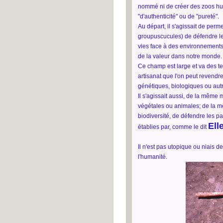
nommé ni de créer des zoos hum
"d'authenticité" ou de "pureté".
Au départ, il s'agissait de perme
groupuscucules) de défendre le
vies face à des environnements 
de la valeur dans notre monde.
Ce champ est large et va des te
artisanat que l'on peut revendre 
génétiques, biologiques ou aut
Il s'agissait aussi, de la même
végétales ou animales; de la m
biodiversité, de défendre les par
Ell
établies par, comme le dit
Il n'est pas utopique ou niais d
l'humanité.