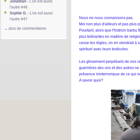
Jonathan
- L'un est aussi
l'autre #48
Sophie G.
- L'un est aussi
Nous ne nous connaissons pas.
l'autre #47
Moi non plus d'ailleurs et pas plus 
Gloria D.
- L'un est aussi l'autre
→ plus de commentaires
Pourtant, alors que l'histrion barbu 
#46
plus tolérantes en matière de religi
kierdeesse
- L'un est aussi
cesse les règles, on en viendrait 
l'autre #45
Machereettendre-Lso85
- L'un
spirituel avec leurs testicules.
est aussi l'autre #44
Jeffrey Warner
- Global ment
Les glissement perpétuels de nos r
#171
guerrières des uns et des autres ne 
Solainn-Plateforme
- L'un est
présence ininterrompue de ce qui nous
aussi l'autre #43
A savoir quoi?
divine lee
- L'un est aussi
l'autre #42
Gary
- Global ment #170
Denmark S.
- Global ment
#169
Jeffrey Warner
- L'un est aussi
l'autre #41
Clarrise Blane
- L'un est aussi
l'autre #40
Mary S.
- L'un est aussi l'autre