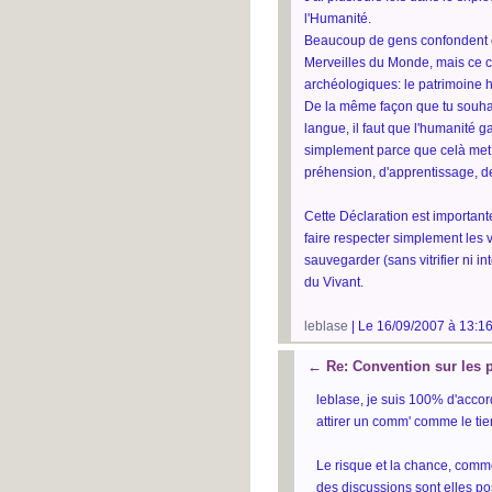
l'Humanité.
Beaucoup de gens confondent c
Merveilles du Monde, mais ce c
archéologiques: le patrimoine h
De la même façon que tu souhai
langue, il faut que l'humanité g
simplement parce que celà met 
préhension, d'apprentissage, de
Cette Déclaration est importante
faire respecter simplement les 
sauvegarder (sans vitrifier ni int
du Vivant.
leblase
| Le 16/09/2007 à 13:16
←
Re: Convention sur les 
leblase, je suis 100% d'acco
attirer un comm' comme le tien
Le risque et la chance, comme 
des discussions sont elles po