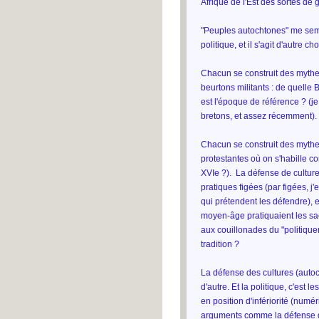
Afrique de l'Est des sortes de 
"Peuples autochtones" me semb
politique, et il s'agit d'autre 
Chacun se construit des mythe
beurtons militants : de quelle 
est l'époque de référence ? (je
bretons, et assez récemment).
Chacun se construit des mythe
protestantes où on s'habille c
XVIe ?). La défense de culture
pratiques figées (par figées, j
qui prétendent les défendre), 
moyen-âge pratiquaient les sac
aux couillonades du "politique
tradition ?
La défense des cultures (autoc
d'autre. Et la politique, c'est
en position d'infériorité (numé
arguments comme la défense des