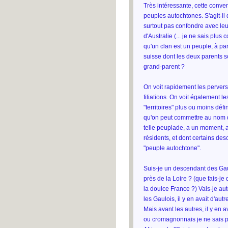
Très intéressante, cette convent
peuples autochtones. S'agit-il
surtout pas confondre avec le
d'Australie (... je ne sais plu
qu'un clan est un peuple, à par
suisse dont les deux parents 
grand-parent ?
On voit rapidement les perversio
filiations. On voit également 
"territoires" plus ou moins déf
qu'on peut commettre au nom de
telle peuplade, a un moment, a
résidents, et dont certains de
"peuple autochtone".
Suis-je un descendant des Gau
près de la Loire ? (que fais-je
la doulce France ?) Vais-je au
les Gaulois, il y en avait d'aut
Mais avant les autres, il y en 
ou cromagnonnais je ne sais plu