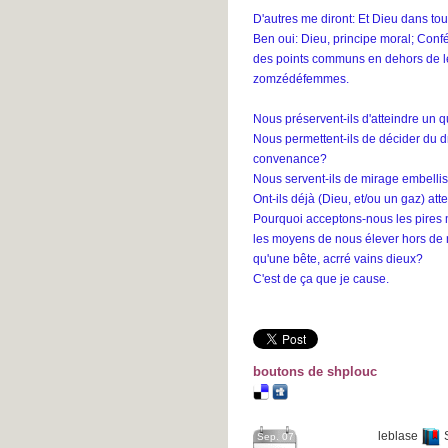
D'autres me diront: Et Dieu dans tou
Ben oui: Dieu, principe moral; Confé
des points communs en dehors de le
zomzédéfemmes.
Nous préservent-ils d'atteindre u
Nous permettent-ils de décider du dr
convenance?
Nous servent-ils de mirage embelli
Ont-ils déjà (Dieu, et/ou un gaz) att
Pourquoi acceptons-nous les pire
les moyens de nous élever hors de 
qu'une bête, acrré vains dieux?
C'est de ça que je cause.
boutons de shplouc
leblase
Sep. 07