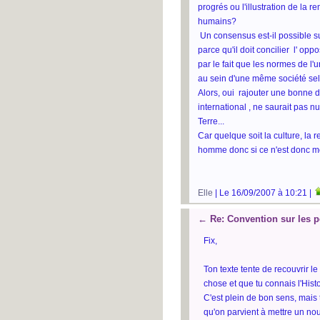
progrés ou l'illustration de la 
humains?
Un consensus est-il possible su
parce qu'il doit concilier l' oppos
par le fait que les normes de l'
au sein d'une même société selon 
Alors, oui rajouter une bonne 
international , ne saurait pas 
Terre...
Car quelque soit la culture, la re
homme donc si ce n'est donc moi
Elle
| Le 16/09/2007 à 10:21 |
←
Re: Convention sur les 
Fix,
Ton texte tente de recouvrir l
chose et que tu connais l'Hist
C'est plein de bon sens, mais
qu'on parvient à mettre un no