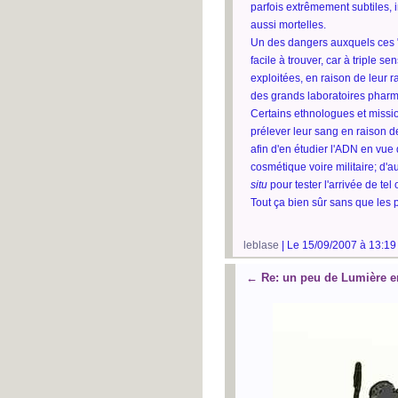
parfois extrêmement subtiles, i
aussi mortelles.
Un des dangers auxquels ces "
facile à trouver, car à triple se
exploitées, en raison de leur r
des grands laboratoires pharma
Certains ethnologues et missi
prélever leur sang en raison de
afin d'en étudier l'ADN en vue d
cosmétique voire militaire; d'a
situ
pour tester l'arrivée de te
Tout ça bien sûr sans que les 
leblase
| Le 15/09/2007 à 13:19
←
Re: un peu de Lumière e