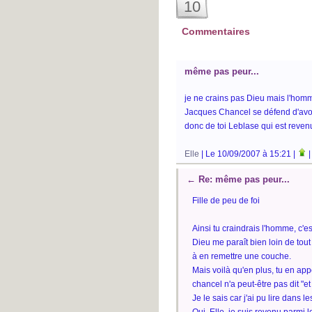
10
Commentaires
même pas peur...
je ne crains pas Dieu mais l'hom
Jacques Chancel se défend d'avoir 
donc de toi Leblase qui est reven
Elle
| Le 10/09/2007 à 15:21 |
←
Re: même pas peur...
Fille de peu de foi
Ainsi tu craindrais l'homme, c'e
Dieu me paraît bien loin de tout
à en remettre une couche.
Mais voilà qu'en plus, tu en ap
chancel n'a peut-être pas dit "et
Je le sais car j'ai pu lire dans 
Oui, Elle, je suis revenu parmi