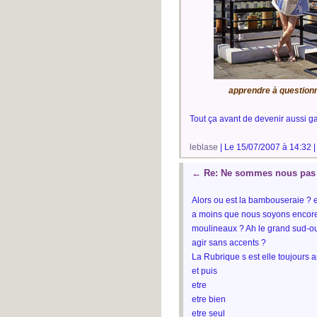
apprendre à questionne
Tout ça avant de devenir aussi g
leblase
| Le 15/07/2007 à 14:32 
←
Re: Ne sommes nous pas t
Alors ou est la bambouseraie ? e
a moins que nous soyons encore 
moulineaux ? Ah le grand sud-oue
agir sans accents ?
La Rubrique s est elle toujour
et puis
etre
etre bien
etre seul