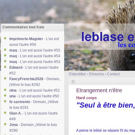
Commentaires tout frais
Imprimerie-Magnier
- L'un est
aussi l'autre #56
maq
- L'un est aussi l'autre #55
maq
- L'un est aussi l'autre #54
maq
- L'un est aussi l'autre #53
Edward
- L'un est aussi l'autre
#52
S'identifier
-
S'inscrire
-
Contact
FancyFrenchie2026
- Demain,
j'élève le bas #292
Etrangement n'être
nina
- L'un est aussi l'autre #51
una
- L'un est aussi l'autre #50
Hard corps
fe sarmento
- Demain, j'élève
"Seul à être bien,
le bas #291
Gian A.
- L'un est aussi l'autre
#49
Jona
- Demain, j'élève le bas
A peine le bébé se sépare t'il du m
#290