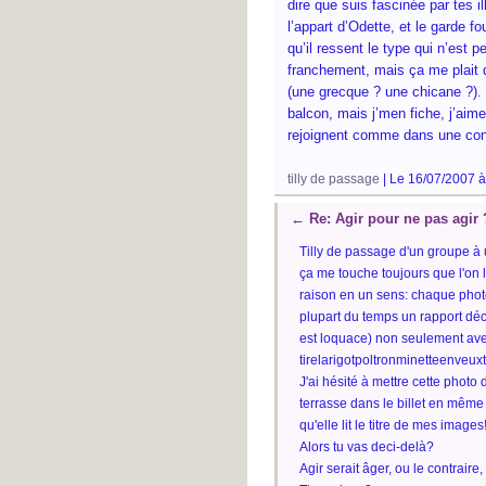
dire que suis fascinée par tes i
l’appart d’Odette, et le garde 
qu’il ressent le type qui n’est p
franchement, mais
ç
a me plait
(une grecque ? une chicane ?). 
balcon, mais j’men fiche, j’aime
rejoignent comme dans une con
tilly de passage
| Le 16/07/2007 à
←
Re: Agir pour ne pas agir 
Tilly de passage d'un groupe à 
ça me touche toujours que l'on 
raison en un sens: chaque photo
plupart du temps un rapport déc
est loquace) non seulement ave
tirelarigotpoltronminetteenveux
J'ai hésité à mettre cette phot
terrasse dans le billet en même t
qu'elle lit le titre de mes image
Alors tu vas deci-delà?
Agir serait âger, ou le contraire, 