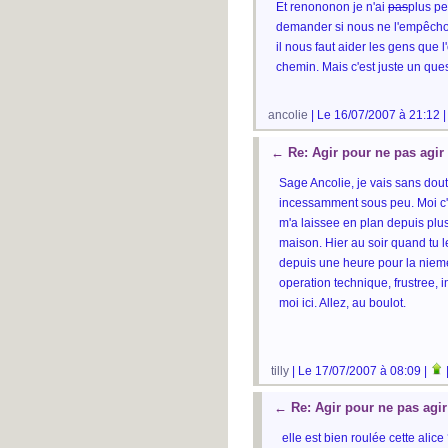
Et renononon je n'ai
pas
plus pe
demander si nous ne l'empêchons 
il nous faut aider les gens que l
chemin. Mais c'est juste un que
ancolie
| Le 16/07/2007 à 21:12 
←
Re: Agir pour ne pas agir
Sage Ancolie, je vais sans dout
incessamment sous peu. Moi c'e
m'a laissee en plan depuis plu
maison. Hier au soir quand tu 
depuis une heure pour la nieme
operation technique, frustree, 
moi ici. Allez, au boulot.
tilly
| Le 17/07/2007 à 08:09 |
←
Re: Agir pour ne pas agir
elle est bien roulée cette alice