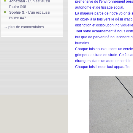
Jonathan
- L'un est aussi
préhensive de l'environnement perso
l'autre #48
autonome et de tissage social.
Sophie G.
- L'un est aussi
La majeure partie de notre volonté 
l'autre #47
un objet- à la fois vers le désir d'ac
Gloria D.
- L'un est aussi l'autre
distinction et dissolution individuel
→ plus de commentaires
#46
Tout notre acharnement à nous dista
kierdeesse
- L'un est aussi
but que de parvenir à nous fondre
l'autre #45
humains.
Machereettendre-Lso85
- L'un
Chaque fois nous quittons un cercl
est aussi l'autre #44
grimper de strate en strate. Ce fais
Jeffrey Warner
- Global ment
étrangers, dans un autre ensemble.
#171
Chaque fois il nous faut apparaître
Solainn-Plateforme
- L'un est
aussi l'autre #43
divine lee
- L'un est aussi
l'autre #42
Gary
- Global ment #170
Denmark S.
- Global ment
#169
Jeffrey Warner
- L'un est aussi
l'autre #41
Clarrise Blane
- L'un est aussi
l'autre #40
Mary S.
- L'un est aussi l'autre