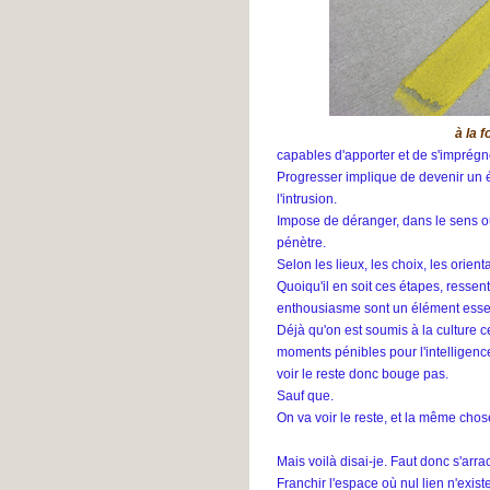
#39
Lesly M.
- L'un est aussi l'autre
#38
Clara
- L'un est aussi l'autre
#37
Ellai
- L'un est aussi l'autre #36
à la f
john
- L'un est aussi l'autre #35
capables d'apporter et de s'imprégn
Patrick
- L'un est aussi l'autre
Progresser implique de devenir un é
#34
l'intrusion.
Margot
- L'un est aussi l'autre
Impose de déranger, dans le sens où
#33
Mori
- L'un est aussi l'autre #32
pénètre.
Louise
- Global ment #168
Selon les lieux, les choix, les orien
Quoiqu'il en soit ces étapes, ress
enthousiasme sont un élément essenti
Déjà qu'on est soumis à la culture c
moments pénibles pour l'intelligence
voir le reste donc bouge pas.
Sauf que.
On va voir le reste, et la même chos
Mais voilà disai-je. Faut donc s'arr
Franchir l'espace où nul lien n'exist